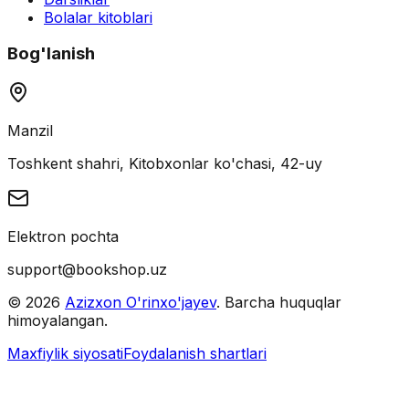
Bolalar kitoblari
Bog'lanish
Manzil
Toshkent shahri, Kitobxonlar ko'chasi, 42-uy
Elektron pochta
support@bookshop.uz
©
2026
Azizxon O'rinxo'jayev
. Barcha huquqlar
himoyalangan.
Maxfiylik siyosati
Foydalanish shartlari