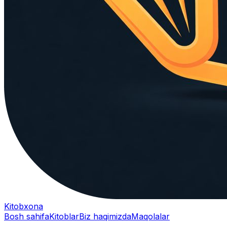
Kitobxona
Bosh sahifa
Kitoblar
Biz haqimizda
Maqolalar