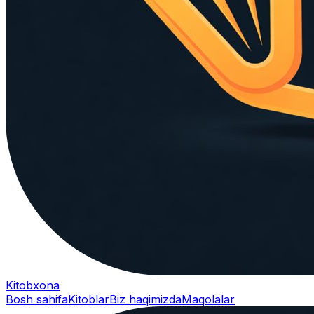
Kitobxona
Bosh sahifa
Kitoblar
Biz haqimizda
Maqolalar