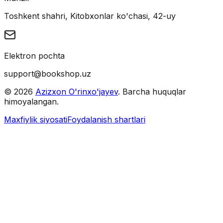
Toshkent shahri, Kitobxonlar ko'chasi, 42-uy
Elektron pochta
support@bookshop.uz
©
2026
Azizxon O'rinxo'jayev
. Barcha huquqlar
himoyalangan.
Maxfiylik siyosati
Foydalanish shartlari