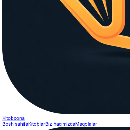
Kitobxona
Bosh sahifa
Kitoblar
Biz haqimizda
Maqolalar