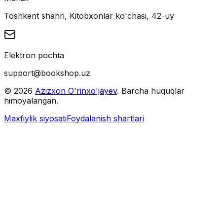
Toshkent shahri, Kitobxonlar ko'chasi, 42-uy
Elektron pochta
support@bookshop.uz
©
2026
Azizxon O'rinxo'jayev
. Barcha huquqlar
himoyalangan.
Maxfiylik siyosati
Foydalanish shartlari