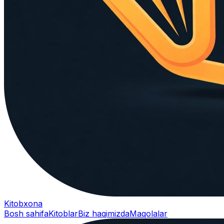
Kitobxona
Bosh sahifa
Kitoblar
Biz haqimizda
Maqolalar