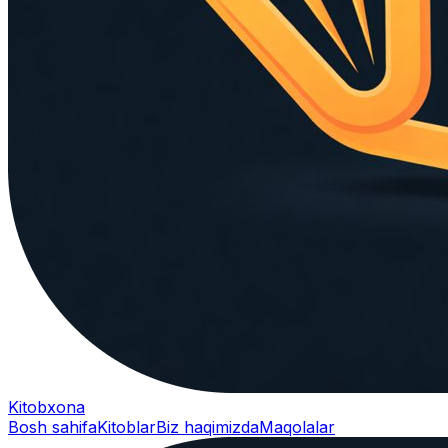
Kitobxona
Bosh sahifa
Kitoblar
Biz haqimizda
Maqolalar