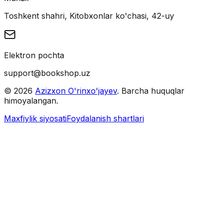
Toshkent shahri, Kitobxonlar ko'chasi, 42-uy
Elektron pochta
support@bookshop.uz
©
2026
Azizxon O'rinxo'jayev
. Barcha huquqlar
himoyalangan.
Maxfiylik siyosati
Foydalanish shartlari