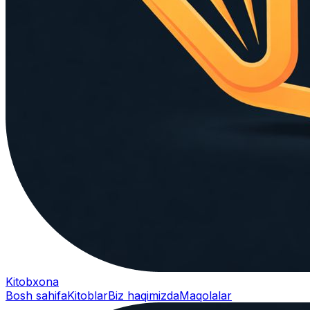
Kitobxona
Bosh sahifa
Kitoblar
Biz haqimizda
Maqolalar