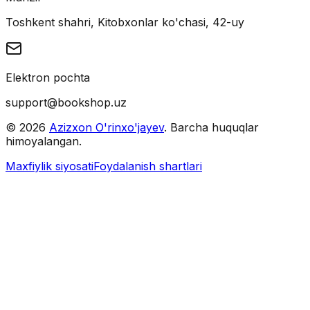
Toshkent shahri, Kitobxonlar ko'chasi, 42-uy
Elektron pochta
support@bookshop.uz
©
2026
Azizxon O'rinxo'jayev
. Barcha huquqlar
himoyalangan.
Maxfiylik siyosati
Foydalanish shartlari