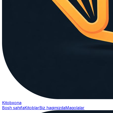
Kitobxona
Bosh sahifa
Kitoblar
Biz haqimizda
Maqolalar