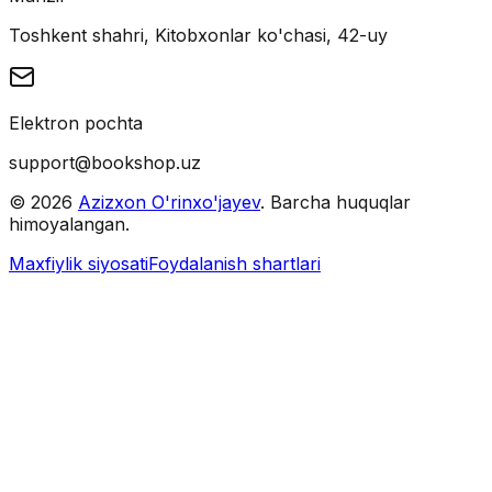
Toshkent shahri, Kitobxonlar ko'chasi, 42-uy
Elektron pochta
support@bookshop.uz
©
2026
Azizxon O'rinxo'jayev
. Barcha huquqlar
himoyalangan.
Maxfiylik siyosati
Foydalanish shartlari