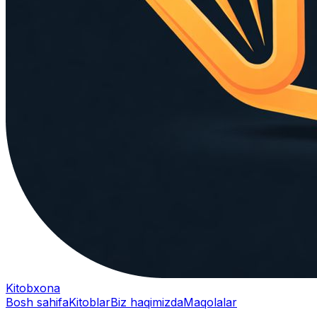
Kitobxona
Bosh sahifa
Kitoblar
Biz haqimizda
Maqolalar